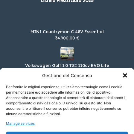
Listino Prezzi Auto 2025
MINI Countryman C 48V Essential
34.900,00 €
Volkswagen Golf 1.0 TSI 110cv EVO Life
29.600,00 €
Gestione del Consenso
Per fornire le migliori esperienze, utilizziamo tecnologie come i cookie
per memorizzare e/o accedere alle informazioni del dispositivo.
Acconsentire a queste tecnologie ci permetterà di elaborare dati come il
Skoda Enyaq iV 85x Advanced 4×4
comportamento di navigazione o ID univoci su questo sito. Non
65.700,00 €
acconsentire o ritirare il consenso potrebbe influire negativamente su
alcune caratteristiche e funzioni.
Manage services
Renault Nuova Clio 1.6 E-TECH full hyb. 107KW