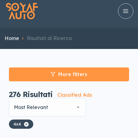
Home
Risultati di Ricerca
More filters
276
Risultati
Classified Ads
Most Relevant
4x4