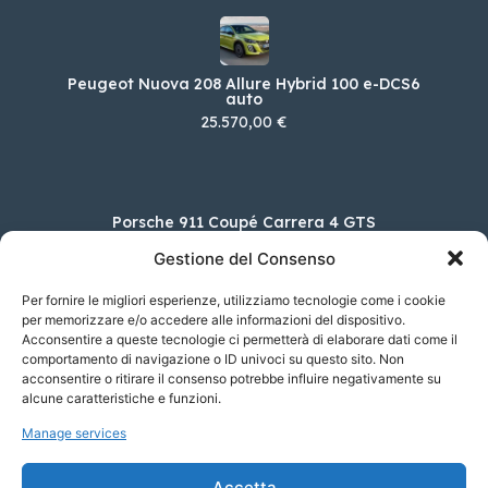
Peugeot Nuova 208 Allure Hybrid 100 e-DCS6
auto
25.570,00 €
Porsche 911 Coupé Carrera 4 GTS
169.785,00 €
Gestione del Consenso
Per fornire le migliori esperienze, utilizziamo tecnologie come i cookie
per memorizzare e/o accedere alle informazioni del dispositivo.
Acconsentire a queste tecnologie ci permetterà di elaborare dati come il
KIA Sportage 1.6 TGDI HEV GT-LINE 4WD
AUTO
comportamento di navigazione o ID univoci su questo sito. Non
acconsentire o ritirare il consenso potrebbe influire negativamente su
43.650,00 €
alcune caratteristiche e funzioni.
Manage services
Skoda Enyaq iV 60
Accetta