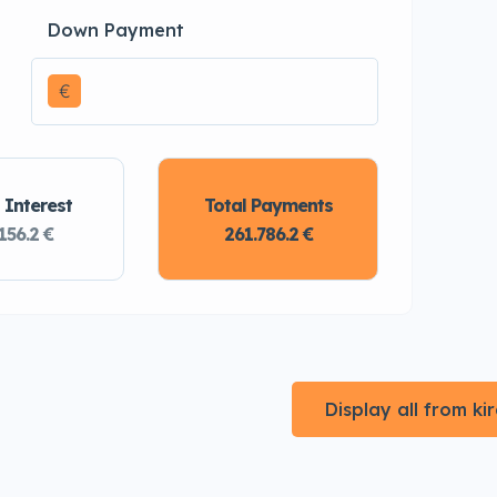
Down Payment
€
 Interest
Total Payments
156.2 €
261.786.2 €
Display all from k