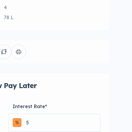
4
78 L
 Pay Later
Interest Rate
*