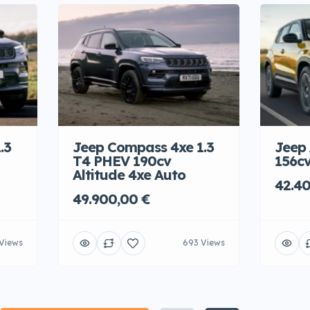
.3
Jeep Compass 4xe 1.3
Jeep
T4 PHEV 190cv
156c
Altitude 4xe Auto
42.4
49.900,00 €
Views
693 Views