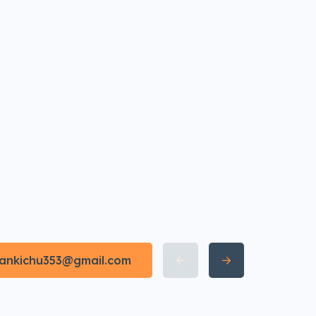
irankichu353@gmail.com