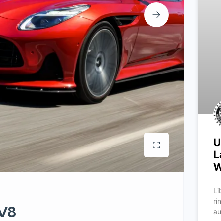
U
L
W
Li
ri
 V8
au