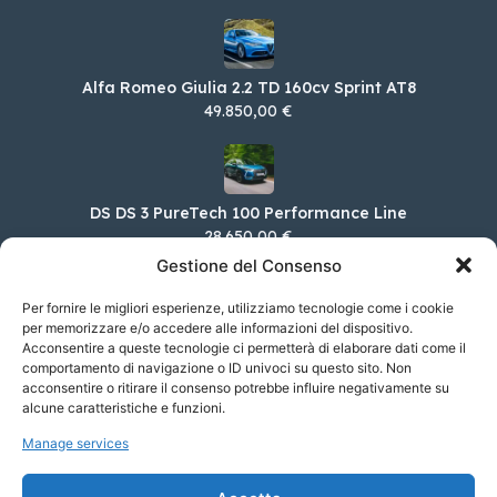
Alfa Romeo Giulia 2.2 TD 160cv Sprint AT8
49.850,00 €
DS DS 3 PureTech 100 Performance Line
28.650,00 €
Gestione del Consenso
Per fornire le migliori esperienze, utilizziamo tecnologie come i cookie
per memorizzare e/o accedere alle informazioni del dispositivo.
Alfa Romeo Tonale 1.5 160cv Hybrid TCT7
Acconsentire a queste tecnologie ci permetterà di elaborare dati come il
Sprint
comportamento di navigazione o ID univoci su questo sito. Non
41.150,00 €
acconsentire o ritirare il consenso potrebbe influire negativamente su
alcune caratteristiche e funzioni.
Manage services
Ferrari SF90 XX Spider 4.0 Hybrid XX DCT 4WD
Spider