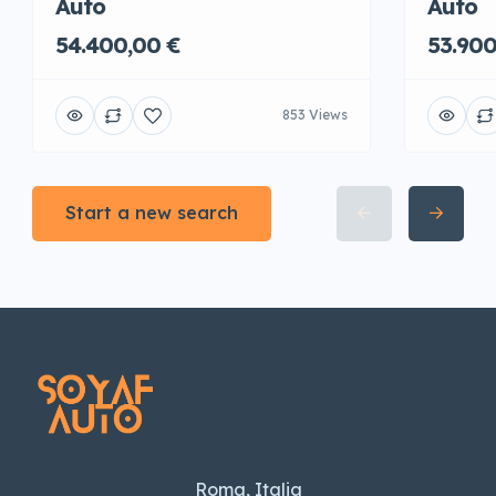
Auto
Auto
54.400,00 €
53.900
853 Views
Start a new search
Roma, Italia