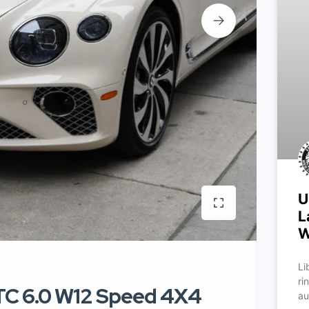
U
L
W
Li
ri
TC 6.0 W12 Speed 4X4
au