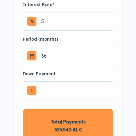
Interest Rate
*
Period (months)
Down Payment
€
Total Payments
325.540.41 €