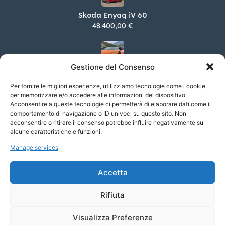
Skoda Enyaq iV 60
48.400,00 €
Gestione del Consenso
Lamborghini Huracan
Per fornire le migliori esperienze, utilizziamo tecnologie come i cookie
per memorizzare e/o accedere alle informazioni del dispositivo.
Acconsentire a queste tecnologie ci permetterà di elaborare dati come il
Alfa Romeo Giulia 2.2 TD 210cv Veloce AT8 Q4
comportamento di navigazione o ID univoci su questo sito. Non
acconsentire o ritirare il consenso potrebbe influire negativamente su
60.350,00 €
alcune caratteristiche e funzioni.
Manage services
Subaru Forester 2.0 e-Boxer Style auto
Accetta
42.950,00 €
Rifiuta
Visualizza Preferenze