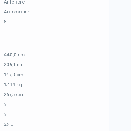
Anteriore
Automatico
8
440,0 cm
206,1 cm
147,0 cm
1.414 kg
267,5 cm
5
5
53 L