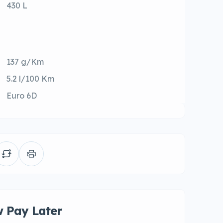
430 L
137 g/Km
5.2 l/100 Km
Euro 6D
 Pay Later