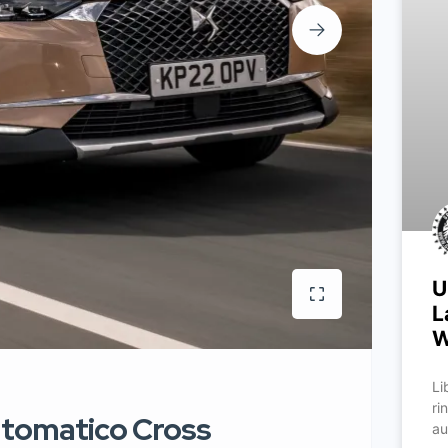
U
L
W
Li
ri
utomatico Cross
au