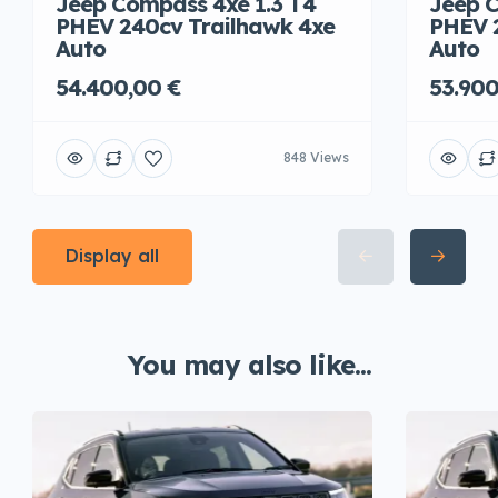
Jeep Compass 4xe 1.3 T4
Jeep C
PHEV 240cv Trailhawk 4xe
PHEV 
Auto
Auto
54.400,00 €
53.900
848 Views
Display all
You may also like...