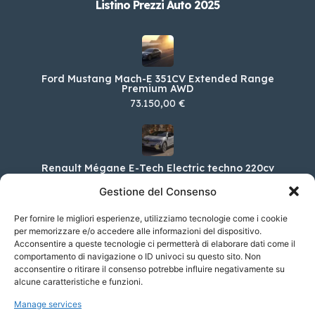
Listino Prezzi Auto 2025
Ford Mustang Mach-E 351CV Extended Range
Premium AWD
73.150,00 €
Renault Mégane E-Tech Electric techno 220cv
comfort range AC7
Gestione del Consenso
40.550,00 €
Per fornire le migliori esperienze, utilizziamo tecnologie come i cookie
per memorizzare e/o accedere alle informazioni del dispositivo.
Acconsentire a queste tecnologie ci permetterà di elaborare dati come il
Alfa Romeo Stelvio 2.0 T 280 CV Sprint AT8 Q4
comportamento di navigazione o ID univoci su questo sito. Non
acconsentire o ritirare il consenso potrebbe influire negativamente su
63.850,00 €
alcune caratteristiche e funzioni.
Manage services