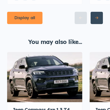
Display all
You may also like...
Jeep Compass 4xe 1.3 T4
Jeep C