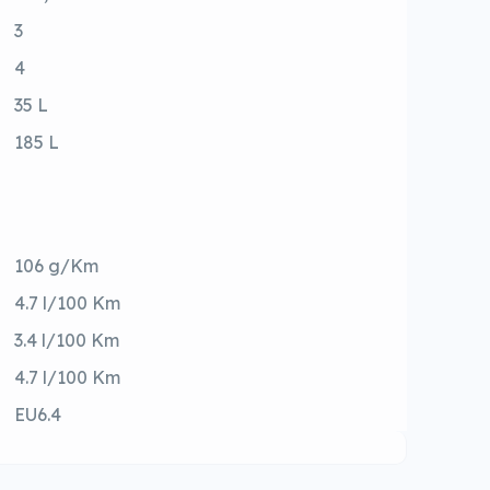
3
4
35 L
185 L
106 g/Km
4.7 l/100 Km
3.4 l/100 Km
4.7 l/100 Km
EU6.4