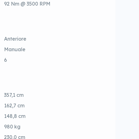
92 Nm @ 3500 RPM
Anteriore
Manuale
6
357,1 cm
162,7 cm
148,8 cm
980 kg
230,0 cm