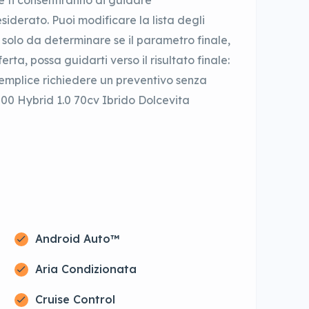
he ti consentiranno di guidare
iderato. Puoi modificare la lista degli
 solo da determinare se il parametro finale,
erta, possa guidarti verso il risultato finale:
 semplice richiedere un preventivo senza
500 Hybrid 1.0 70cv Ibrido Dolcevita
Android Auto™
Aria Condizionata
Cruise Control