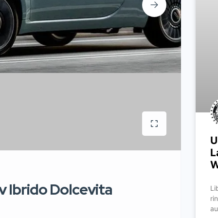
U
L
W
v Ibrido Dolcevita
Li
ri
au