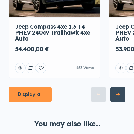
Jeep Compass 4xe 1.3 T4
Jeep C
PHEV 240cv Trailhawk 4xe
PHEV 
Auto
Auto
54.400,00 €
53.900
853 Views
Display all
You may also like...