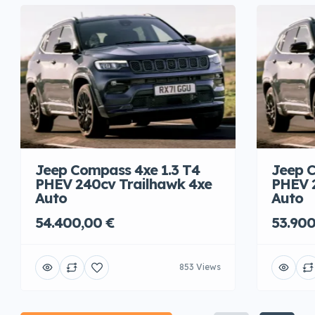
Jeep Compass 4xe 1.3 T4
Jeep C
PHEV 240cv Trailhawk 4xe
PHEV 
Auto
Auto
54.400,00 €
53.900
853 Views