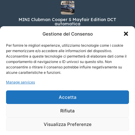
MINI Clubman Cooper S Mayfair Edition DCT
automatica
41.100,00 €
Gestione del Consenso
Per fornire le migliori esperienze, utilizziamo tecnologie come i cookie
per memorizzare e/o accedere alle informazioni del dispositivo.
Acconsentire a queste tecnologie ci permetterà di elaborare dati come il
Lexus Nuovo RX 450h+ Plug-In Hybrid Luxury
MY24
comportamento di navigazione o ID univoci su questo sito. Non
acconsentire o ritirare il consenso potrebbe influire negativamente su
98.000,00 €
alcune caratteristiche e funzioni.
Manage services
Subaru Forester 2.0 e-Boxer 4dventure auto
Accetta
46.950,00 €
Rifiuta
Visualizza Preferenze
© 2023 Soyaf Auto - Tutti i diritti riservati.