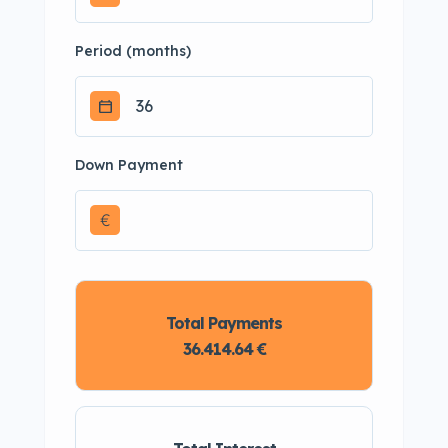
Period (months)
Down Payment
€
Total Payments
36.414.64 €