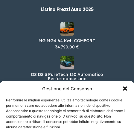
Listino Prezzi Auto 2025
MG MG4 64 Kwh COMFORT
34.790,00 €
DS DS 3 PureTech 130 Automatico
Performance Line
32.150,00 €
Gestione del Consenso
Per fornire le migliori esperienze, utilizziamo tecnologie come i cookie
per memorizzare e/o accedere alle informazioni del dispositivo.
Acconsentire a queste tecnologie ci permetterà di elaborare dati come il
Jaguar I-PACE EV 90kWh 400CV R-DYN. HSE
AUTO 4WD
comportamento di navigazione o ID univoci su questo sito. Non
acconsentire o ritirare il consenso potrebbe influire negativamente su
105.200,00 €
alcune caratteristiche e funzioni.