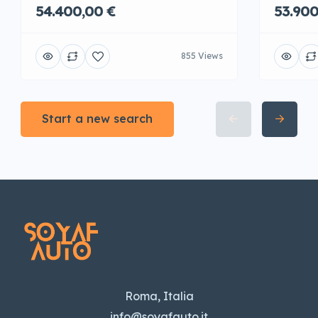
54.400,00 €
53.900
855 Views
Start a new search
Roma, Italia
info@soyafauto.it