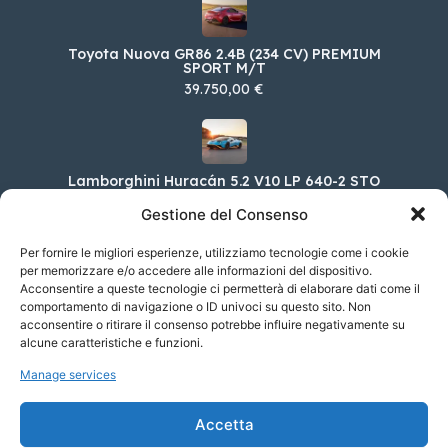
Toyota Nuova GR86 2.4B (234 CV) PREMIUM
SPORT M/T
39.750,00 €
Lamborghini Huracán 5.2 V10 LP 640-2 STO
310.368,00 €
Gestione del Consenso
Per fornire le migliori esperienze, utilizziamo tecnologie come i cookie
per memorizzare e/o accedere alle informazioni del dispositivo.
Acconsentire a queste tecnologie ci permetterà di elaborare dati come il
DS DS 4 E-Tense 225 Cross Opera
comportamento di navigazione o ID univoci su questo sito. Non
57.500,00 €
acconsentire o ritirare il consenso potrebbe influire negativamente su
alcune caratteristiche e funzioni.
Manage services
Alfa Romeo Giulia 2.2 TD 160cv Tributo
Italiano AT8
Accetta
58.850,00 €