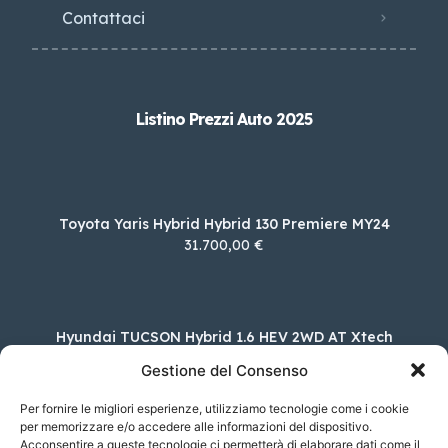
Contattaci
Listino Prezzi Auto 2025
Toyota Yaris Hybrid Hybrid 130 Premiere MY24
31.700,00 €
Hyundai TUCSON Hybrid 1.6 HEV 2WD AT Xtech
35.700,00 €
Gestione del Consenso
Per fornire le migliori esperienze, utilizziamo tecnologie come i cookie
per memorizzare e/o accedere alle informazioni del dispositivo.
Acconsentire a queste tecnologie ci permetterà di elaborare dati come il