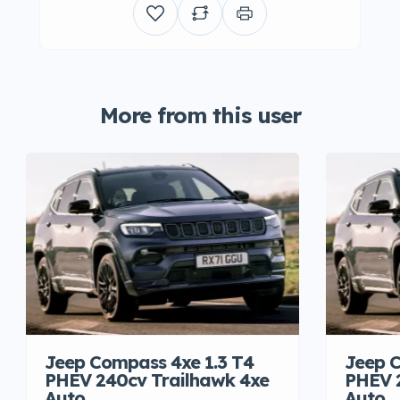
More from this user
Jeep Compass 4xe 1.3 T4
Jeep C
PHEV 240cv Trailhawk 4xe
PHEV 
Auto
Auto