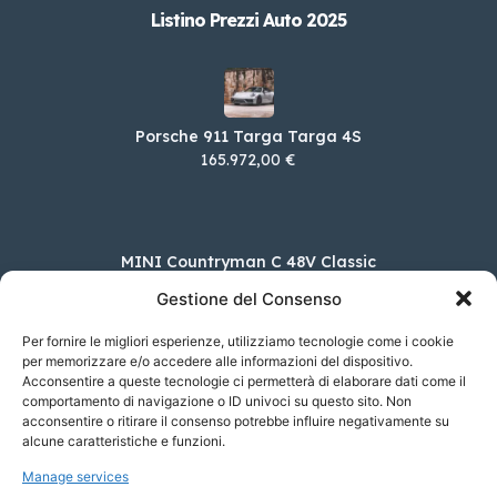
Listino Prezzi Auto 2025
Porsche 911 Targa Targa 4S
165.972,00 €
MINI Countryman C 48V Classic
37.000,00 €
Gestione del Consenso
Per fornire le migliori esperienze, utilizziamo tecnologie come i cookie
per memorizzare e/o accedere alle informazioni del dispositivo.
Acconsentire a queste tecnologie ci permetterà di elaborare dati come il
DS DS 4 PureTech 130 Automatico Bastille
Busines
comportamento di navigazione o ID univoci su questo sito. Non
acconsentire o ritirare il consenso potrebbe influire negativamente su
35.100,00 €
alcune caratteristiche e funzioni.
Manage services