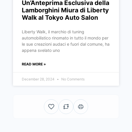
Un’Anteprima Esclusiva della
Lamborghini Miura di Liberty
Walk al Tokyo Auto Salon
Liberty Walk, il marchio di tuning
automobilistico rinomato in tutto il mondo per
le sue creazioni audaci e fuori dal comune, ha
appena svelato uno
READ MORE »
December 28, 2024
No Comments