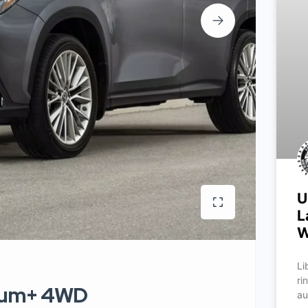
U
L
W
Li
ri
mium+ 4WD
au