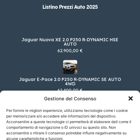
Listino Prezzi Auto 2025
Jaguar Nuova XE 2.0 P250 R-DYNAMIC HSE
AUTO
62.900,00 €
Jaguar E-Pace 2.0 P250 R-DYNAMIC SE AUTO
4WD
62.400,00 €
Gestione del Consenso
Per fornire le migliori esperienze, utilizziamo tecnologie come i cookie
per memorizzare e/o accedere alle informazioni del dispositivo.
Jaguar Nuova XE 2.0D D204 R-DYNAMIC S
Acconsentire a queste tecnologie ci permetterà di elaborare dati come il
AUTO
comportamento di navigazione o ID univoci su questo sito. Non
56.800,00 €
acconsentire o ritirare il consenso potrebbe influire negativamente su
alcune caratteristiche e funzioni.