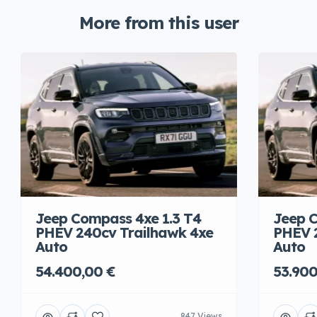
More from this user
Jeep Compass 4xe 1.3 T4
Jeep C
PHEV 240cv Trailhawk 4xe
PHEV 
Auto
Auto
54.400,00 €
53.900
847 Views