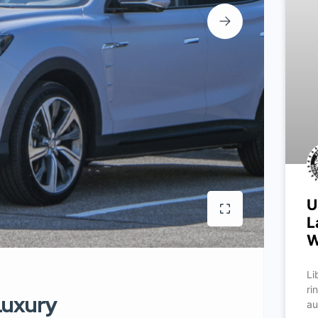
U
L
W
Li
ri
Luxury
au