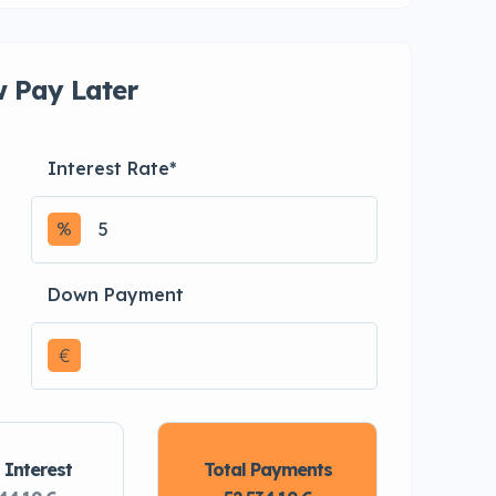
 Pay Later
Interest Rate
*
Down Payment
€
 Interest
Total Payments