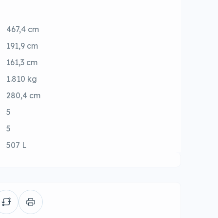
467,4 cm
191,9 cm
161,3 cm
1.810 kg
280,4 cm
5
5
507 L