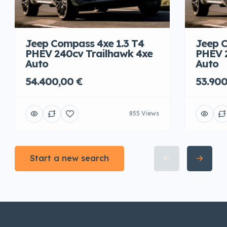
Jeep Compass 4xe 1.3 T4
Jeep C
PHEV 240cv Trailhawk 4xe
PHEV 
Auto
Auto
54.400,00 €
53.900
855 Views
Start a new search