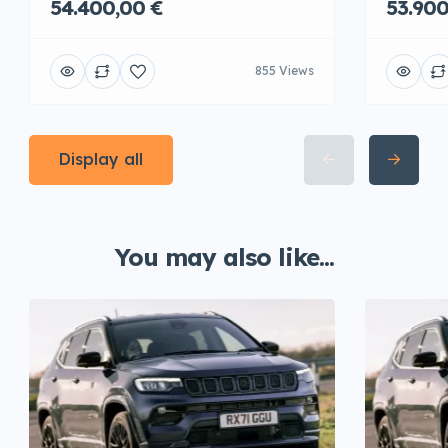
54.400,00 €
53.900
855 Views
Display all
You may also like...