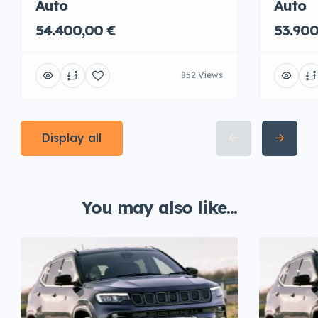
Auto
Auto
54.400,00 €
53.900
852 Views
Display all
You may also like...