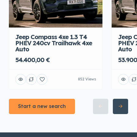
Jeep Compass 4xe 1.3 T4
Jeep C
PHEV 240cv Trailhawk 4xe
PHEV 
Auto
Auto
54.400,00 €
53.900
852 Views
Start a new search