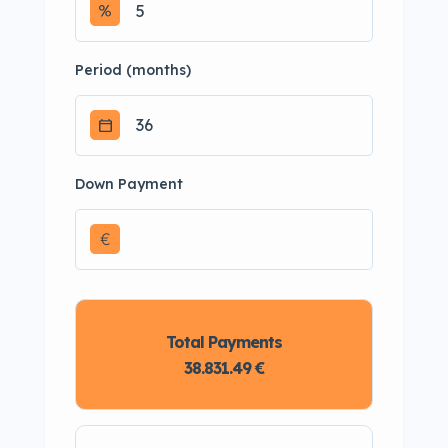
Period (months)
Down Payment
€
Total Payments
38.831.49 €