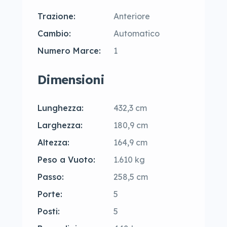
Trazione:
Anteriore
Cambio:
Automatico
Numero Marce:
1
Dimensioni
Lunghezza:
432,3 cm
Larghezza:
180,9 cm
Altezza:
164,9 cm
Peso a Vuoto:
1.610 kg
Passo:
258,5 cm
Porte:
5
Posti:
5