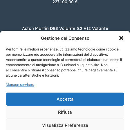
227.100,00 €
Aston Martin DBS Volante 5.2 V12 Volante
343.414,00 €
Gestione del Consenso
Per fornire le migliori esperienze, utilizziamo tecnologie come i cookie
per memorizzare e/o accedere alle informazioni del dispositivo.
Acconsentire a queste tecnologie ci permetterà di elaborare dati come il
Alfa Romeo Stelvio 2.2 TD 210 CV Ti AT8 Q4
comportamento di navigazione o ID univoci su questo sito. Non
63.150,00 €
acconsentire o ritirare il consenso potrebbe influire negativamente su
alcune caratteristiche e funzioni.
Manage services
Renault Mégane E-Tech Electric techno 220cv
comfort range AC7
Accetta
40.550,00 €
Rifiuta
Visualizza Preferenze