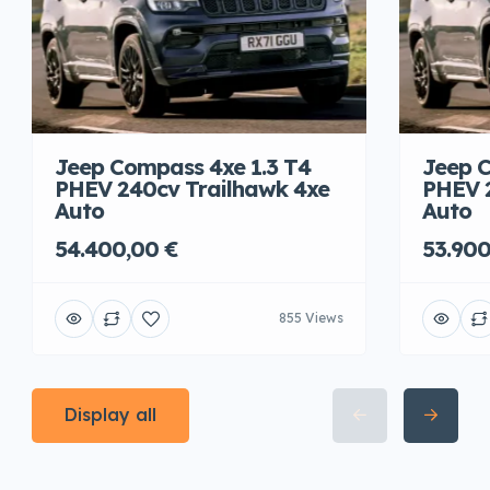
Jeep Compass 4xe 1.3 T4
Jeep C
PHEV 240cv Trailhawk 4xe
PHEV 
Auto
Auto
54.400,00 €
53.900
855 Views
Display all