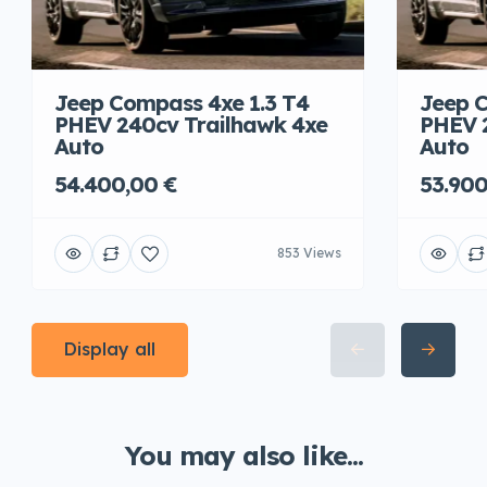
Jeep Compass 4xe 1.3 T4
Jeep C
PHEV 240cv Trailhawk 4xe
PHEV 
Auto
Auto
54.400,00 €
53.900
853 Views
Display all
You may also like...