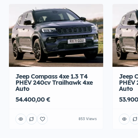
Jeep Compass 4xe 1.3 T4
Jeep C
PHEV 240cv Trailhawk 4xe
PHEV 
Auto
Auto
54.400,00 €
53.900
853 Views