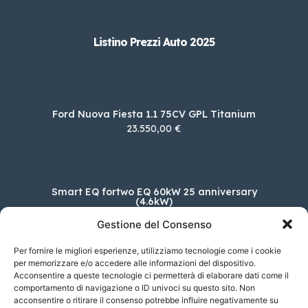
Listino Prezzi Auto 2025
Ford Nuova Fiesta 1.1 75CV GPL Titanium
23.550,00 €
Smart EQ fortwo EQ 60kW 25 anniversary
(4.6kW)
29.696,00 €
Gestione del Consenso
Per fornire le migliori esperienze, utilizziamo tecnologie come i cookie
per memorizzare e/o accedere alle informazioni del dispositivo.
Acconsentire a queste tecnologie ci permetterà di elaborare dati come il
MINI MINI Cabrio Cooper Yours Cabrio DCT
comportamento di navigazione o ID univoci su questo sito. Non
37.250,00 €
acconsentire o ritirare il consenso potrebbe influire negativamente su