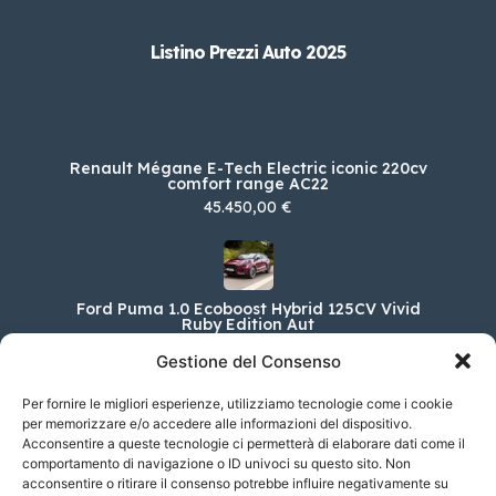
Listino Prezzi Auto 2025
Renault Mégane E-Tech Electric iconic 220cv
comfort range AC22
45.450,00 €
Ford Puma 1.0 Ecoboost Hybrid 125CV Vivid
Ruby Edition Aut
33.700,00 €
Gestione del Consenso
Per fornire le migliori esperienze, utilizziamo tecnologie come i cookie
per memorizzare e/o accedere alle informazioni del dispositivo.
Acconsentire a queste tecnologie ci permetterà di elaborare dati come il
DS DS 9 E-TENSE E-Tense 250 Opera
comportamento di navigazione o ID univoci su questo sito. Non
77.000,00 €
acconsentire o ritirare il consenso potrebbe influire negativamente su