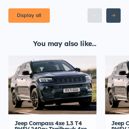
Display all
You may also like...
Jeep Compass 4xe 1.3 T4
Jeep C
PHEV 240cv Trailhawk 4xe
PHEV 