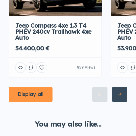
Jeep Compass 4xe 1.3 T4
Jeep C
PHEV 240cv Trailhawk 4xe
PHEV 
Auto
Auto
54.400,00 €
53.900
859 Views
Display all
You may also like...