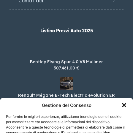
Contattaci
Listino Prezzi Auto 2025
Bentley Flying Spur 4.0 V8 Mulliner
307.461,00 €
Renault Mégane E-Tech Electric evolution ER
130cv comfort range AC22
Gestione del Consenso
39.550,00 €
Per fornire le migliori esperienze, utilizziamo tecnologie come i cookie
per memorizzare e/o accedere alle informazioni del dispositivo.
Acconsentire a queste tecnologie ci permetterà di elaborare dati come il
DS DS 3 E-Tense E-TENSE Opera
comportamento di navigazione o ID univoci su questo sito. Non