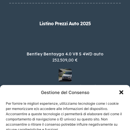
Listino Prezzi Auto 2025
Bentley Bentayga 4.0 V8 S 4WD auto
252.509,00 €
DS DS 3 PureTech 100 Bastille Business
Gestione del Consenso
28.150,00 €
Per fornire le migliori esperienze, utilizziamo tecnologie come i cookie
per memorizzare e/o accedere alle informazioni del dispositivo.
Acconsentire a queste tecnologie ci permetterà di elaborare dati come il
Skoda Enyaq iV 85x Plus 4×4
comportamento di navigazione o ID univoci su questo sito. Non
acconsentire o ritirare il consenso potrebbe influire negativamente su
63.250,00 €
alcune caratteristiche e funzioni.