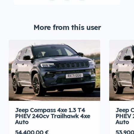
More from this user
Jeep Compass 4xe 1.3 T4
Jeep C
PHEV 240cv Trailhawk 4xe
PHEV 
Auto
Auto
54.400,00 €
53.900