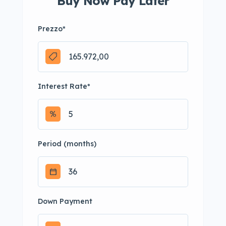
Buy Now Pay Later
Prezzo
*
Interest Rate
*
Period (months)
Down Payment