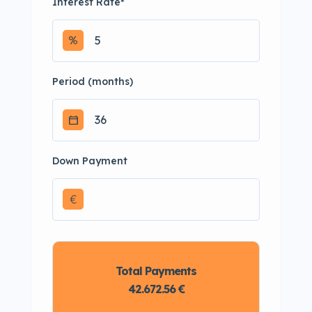
Interest Rate
*
Period (months)
Down Payment
€
Total Payments
42.672.56 €