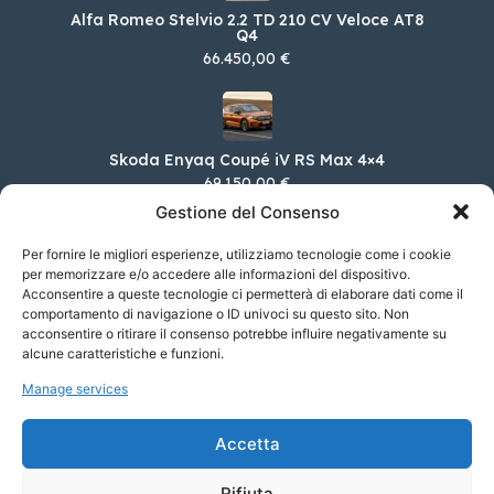
Alfa Romeo Stelvio 2.2 TD 210 CV Veloce AT8
Q4
66.450,00 €
Skoda Enyaq Coupé iV RS Max 4×4
69.150,00 €
Gestione del Consenso
Per fornire le migliori esperienze, utilizziamo tecnologie come i cookie
per memorizzare e/o accedere alle informazioni del dispositivo.
Ford Mustang Mach-E 351CV Extended Range
Acconsentire a queste tecnologie ci permetterà di elaborare dati come il
Premium AWD
comportamento di navigazione o ID univoci su questo sito. Non
73.150,00 €
acconsentire o ritirare il consenso potrebbe influire negativamente su
alcune caratteristiche e funzioni.
Manage services
Maserati Levante 2.0 330cv 48v MHEV GT
Ultima Q4 auto
Accetta
111.800,00 €
Rifiuta