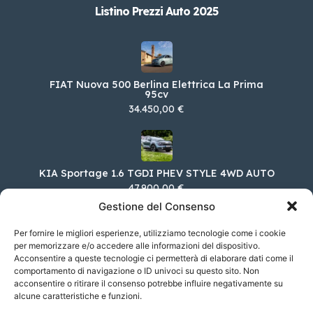
Listino Prezzi Auto 2025
FIAT Nuova 500 Berlina Elettrica La Prima
95cv
34.450,00 €
KIA Sportage 1.6 TGDI PHEV STYLE 4WD AUTO
47.900,00 €
Gestione del Consenso
Per fornire le migliori esperienze, utilizziamo tecnologie come i cookie
per memorizzare e/o accedere alle informazioni del dispositivo.
Lexus Nuovo RX 350h Premium Hybrid
Acconsentire a queste tecnologie ci permetterà di elaborare dati come il
Executive MY24
comportamento di navigazione o ID univoci su questo sito. Non
81.000,00 €
acconsentire o ritirare il consenso potrebbe influire negativamente su
alcune caratteristiche e funzioni.