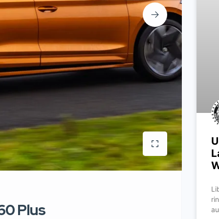
U
L
W
Li
ri
60 Plus
au