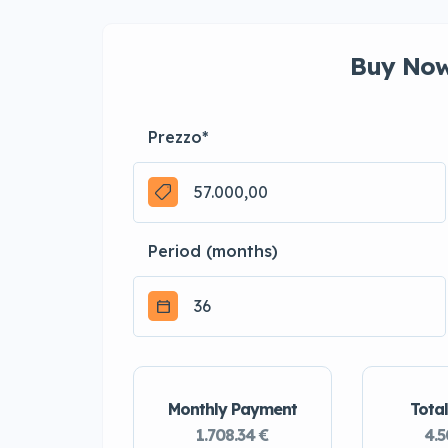
Buy Now
Prezzo
*
Period (months)
Monthly Payment
Total
1.708.34 €
4.5