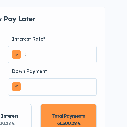
 Pay Later
Interest Rate
*
Down Payment
€
 Interest
Total Payments
00.28 €
61.500.28 €