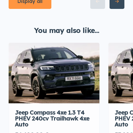
Display all
You may also like...
Jeep Compass 4xe 1.3 T4
Jeep C
PHEV 240cv Trailhawk 4xe
PHEV 
Auto
Auto