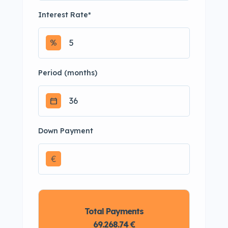
Interest Rate
*
Period (months)
Down Payment
€
Total Payments
69.268.74 €