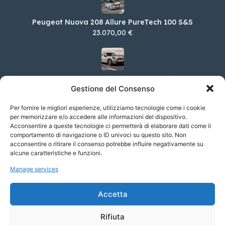
Peugeot Nuova 208 Allure PureTech 100 S&S
23.070,00 €
MINI MINI 3 porte Cooper Classic
Gestione del Consenso
28.200,00 €
Per fornire le migliori esperienze, utilizziamo tecnologie come i cookie
per memorizzare e/o accedere alle informazioni del dispositivo.
Acconsentire a queste tecnologie ci permetterà di elaborare dati come il
MINI Clubman Cooper Yours DCT automatica
comportamento di navigazione o ID univoci su questo sito. Non
acconsentire o ritirare il consenso potrebbe influire negativamente su
39.550,00 €
alcune caratteristiche e funzioni.
Manage services
MINI MINI 5 porte Cooper S Classic auto
Accetta
35.550,00 €
Rifiuta