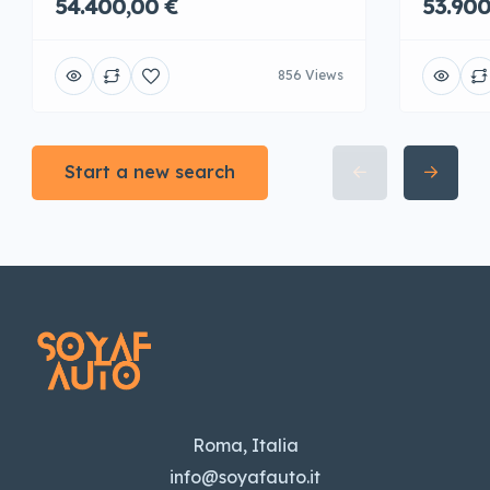
54.400,00 €
53.900
856 Views
Start a new search
Roma, Italia
info@soyafauto.it