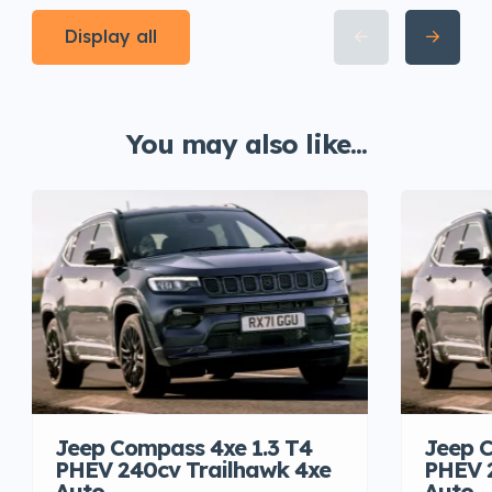
Display all
You may also like...
Jeep Compass 4xe 1.3 T4
Jeep C
PHEV 240cv Trailhawk 4xe
PHEV 
Auto
Auto