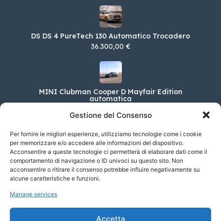
DS DS 4 PureTech 130 Automatico Trocadero
36.300,00 €
MINI Clubman Cooper D Mayfair Edition
automatica
39.600,00 €
Gestione del Consenso
Per fornire le migliori esperienze, utilizziamo tecnologie come i cookie
per memorizzare e/o accedere alle informazioni del dispositivo.
Acconsentire a queste tecnologie ci permetterà di elaborare dati come il
Ford Puma 1.0 Ecoboost Hybrid 125CV ST-Line
X
comportamento di navigazione o ID univoci su questo sito. Non
acconsentire o ritirare il consenso potrebbe influire negativamente su
29.400,00 €
alcune caratteristiche e funzioni.
Manage services
DS DS 4 E-Tense 225 Cross Rivoli
Accetta