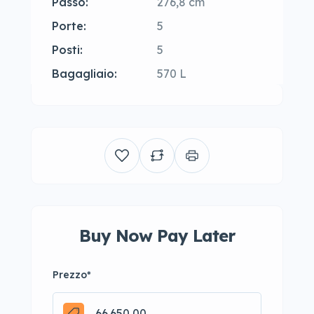
Passo:
276,8 cm
Porte:
5
Posti:
5
Bagagliaio:
570 L
Buy Now Pay Later
Prezzo
*