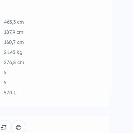
465,3 cm
187,9 cm
160,7 cm
2.145 kg
276,8 cm
5
5
570 L