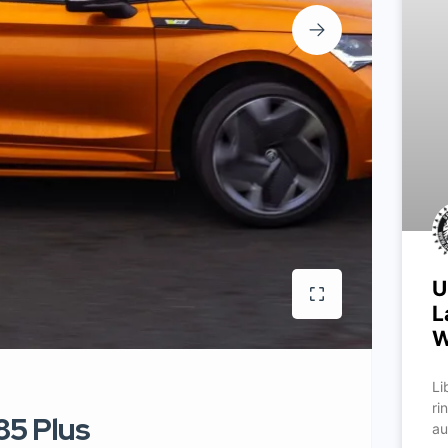
U
L
W
Li
ri
85 Plus
au