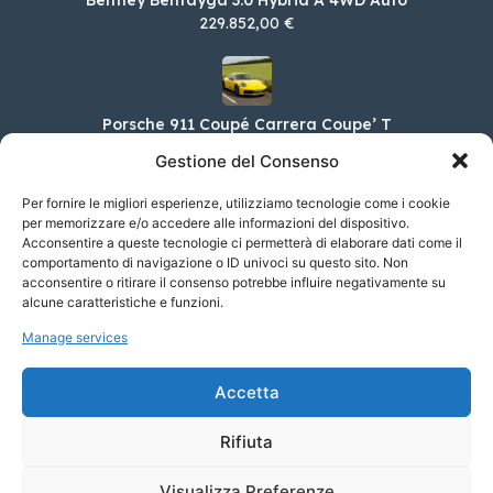
229.852,00 €
Porsche 911 Coupé Carrera Coupe’ T
138.313,00 €
Gestione del Consenso
Per fornire le migliori esperienze, utilizziamo tecnologie come i cookie
per memorizzare e/o accedere alle informazioni del dispositivo.
Acconsentire a queste tecnologie ci permetterà di elaborare dati come il
KIA Sportage 1.6 TGDi MHEV SPECIAL
EDITION 2WD DCT
comportamento di navigazione o ID univoci su questo sito. Non
acconsentire o ritirare il consenso potrebbe influire negativamente su
38.650,00 €
alcune caratteristiche e funzioni.
Manage services
MINI MINI 3 porte Cooper S Classic auto
Accetta
34.750,00 €
Rifiuta
Visualizza Preferenze