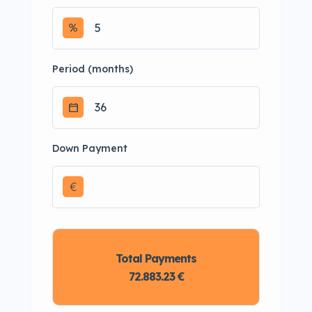
Period (months)
Down Payment
€
Total Payments
72.883.23 €