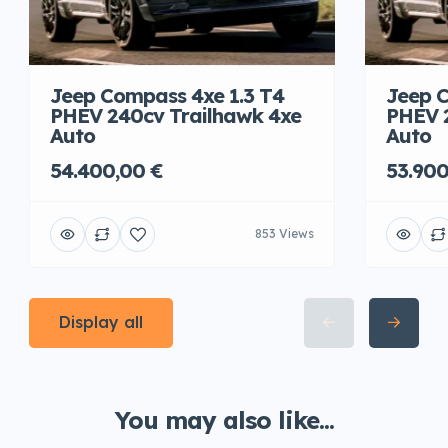
Jeep Compass 4xe 1.3 T4
Jeep C
PHEV 240cv Trailhawk 4xe
PHEV 
Auto
Auto
54.400,00 €
53.900
853 Views
Display all
You may also like...