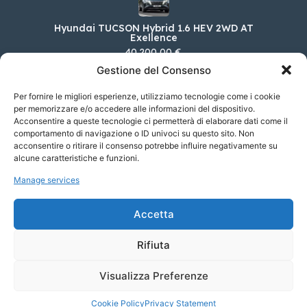
Hyundai TUCSON Hybrid 1.6 HEV 2WD AT
Exellence
40.200,00 €
Gestione del Consenso
Per fornire le migliori esperienze, utilizziamo tecnologie come i cookie
per memorizzare e/o accedere alle informazioni del dispositivo.
Cupra Leon 1.4 E-HYBRID 180KW DSG VZ
Acconsentire a queste tecnologie ci permetterà di elaborare dati come il
Carbon
comportamento di navigazione o ID univoci su questo sito. Non
50.200,00 €
acconsentire o ritirare il consenso potrebbe influire negativamente su
alcune caratteristiche e funzioni.
Manage services
Jaguar F-TYPE COUPÉ 5.0 P575CV AWD AUTO
R75
Accetta
139.400,00 €
Rifiuta
Visualizza Preferenze
© 2023 Soyaf Auto - Tutti i diritti riservati.
Cookie Policy
Privacy Statement