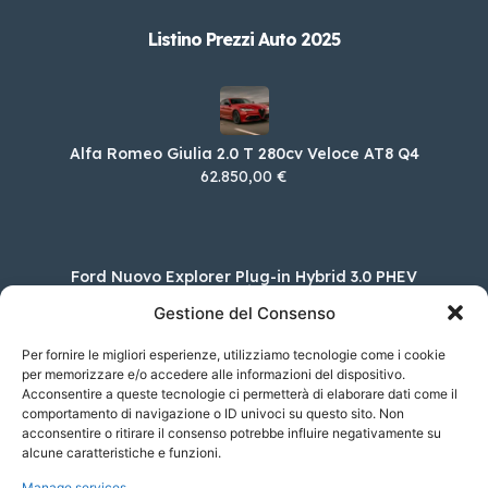
Listino Prezzi Auto 2025
Alfa Romeo Giulia 2.0 T 280cv Veloce AT8 Q4
62.850,00 €
Ford Nuovo Explorer Plug-in Hybrid 3.0 PHEV
457CV Platinum Auto
Gestione del Consenso
92.250,00 €
Per fornire le migliori esperienze, utilizziamo tecnologie come i cookie
per memorizzare e/o accedere alle informazioni del dispositivo.
Acconsentire a queste tecnologie ci permetterà di elaborare dati come il
Bentley Flying Spur 2.9 V6 Hybrid
comportamento di navigazione o ID univoci su questo sito. Non
acconsentire o ritirare il consenso potrebbe influire negativamente su
229.442,00 €
alcune caratteristiche e funzioni.
Manage services