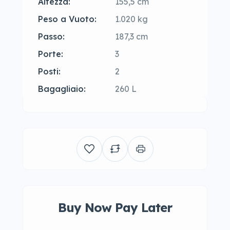
Altezza:
155,5 cm
Peso a Vuoto:
1.020 kg
Passo:
187,3 cm
Porte:
3
Posti:
2
Bagagliaio:
260 L
Buy Now Pay Later