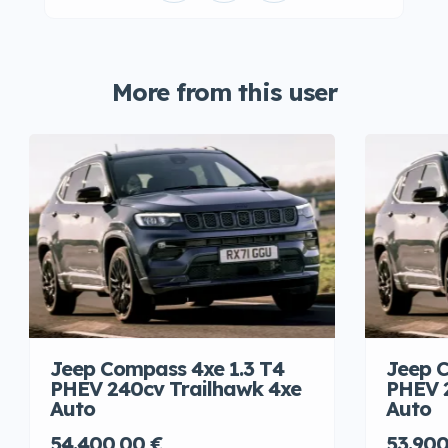
More from this user
Jeep Compass 4xe 1.3 T4
Jeep C
PHEV 240cv Trailhawk 4xe
PHEV 
Auto
Auto
54.400,00 €
53.900