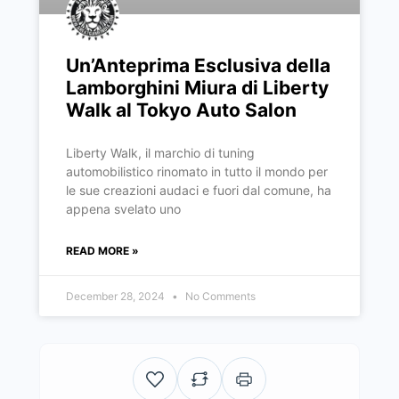
Un’Anteprima Esclusiva della
Lamborghini Miura di Liberty
Walk al Tokyo Auto Salon
Liberty Walk, il marchio di tuning
automobilistico rinomato in tutto il mondo per
le sue creazioni audaci e fuori dal comune, ha
appena svelato uno
READ MORE »
December 28, 2024
No Comments