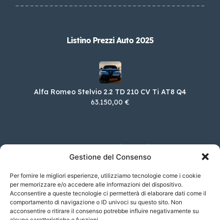
Listino Prezzi Auto 2025
Alfa Romeo Stelvio 2.2 TD 210 CV Ti AT8 Q4
63.150,00 €
FIAT Nuova 500 Cabrio Elettrica 95cv
Gestione del Consenso
31.450,00 €
Per fornire le migliori esperienze, utilizziamo tecnologie come i cookie
per memorizzare e/o accedere alle informazioni del dispositivo.
Acconsentire a queste tecnologie ci permetterà di elaborare dati come il
Volkswagen Golf 1.5 TSI EVO ACT Life
comportamento di navigazione o ID univoci su questo sito. Non
acconsentire o ritirare il consenso potrebbe influire negativamente su
29.600,00 €
alcune caratteristiche e funzioni.