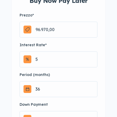
Buy Now Pay Later
Prezzo
*
Interest Rate
*
Period (months)
Down Payment