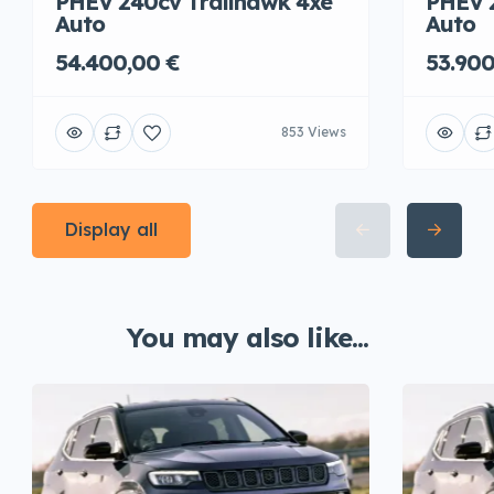
PHEV 240cv Trailhawk 4xe
PHEV 
Auto
Auto
54.400,00 €
53.900
853 Views
Display all
You may also like...