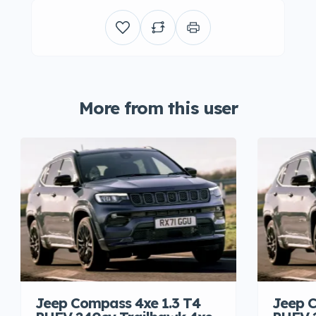
More from this user
Jeep Compass 4xe 1.3 T4
Jeep C