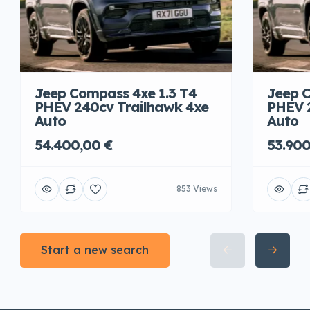
Jeep Compass 4xe 1.3 T4
Jeep C
PHEV 240cv Trailhawk 4xe
PHEV 
Auto
Auto
54.400,00 €
53.900
853 Views
Start a new search