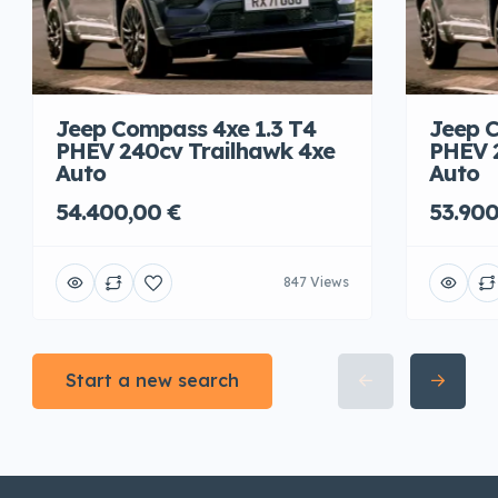
Jeep Compass 4xe 1.3 T4
Jeep C
PHEV 240cv Trailhawk 4xe
PHEV 
Auto
Auto
54.400,00 €
53.900
847 Views
Start a new search