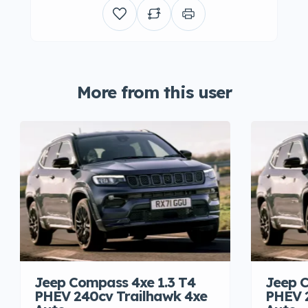
More from this user
Jeep Compass 4xe 1.3 T4
Jeep C
PHEV 240cv Trailhawk 4xe
PHEV 