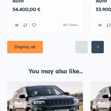
Auto
Auto
54.400,00 €
53.900
847 Views
Display all
You may also like...