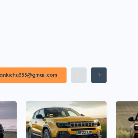
irankichu353@gmail.com