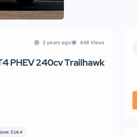
2 years ago
848 Views
T4 PHEV 240cv Trailhawk
one: EU6.4