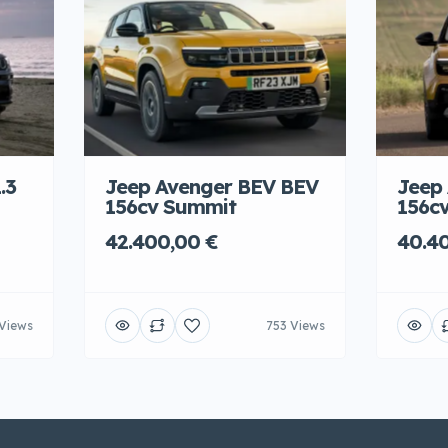
.3
Jeep Avenger BEV BEV
Jeep
156cv Summit
156cv
42.400,00 €
40.4
Views
753 Views