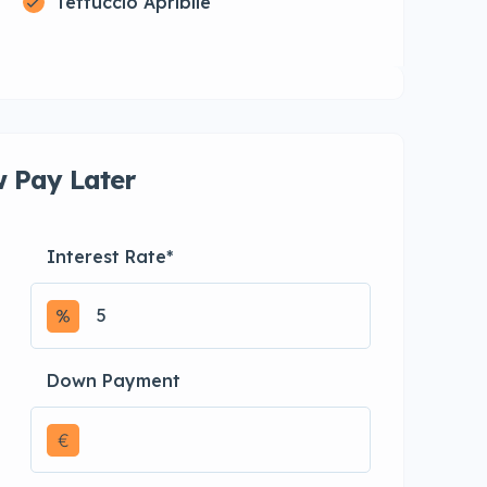
Tettuccio Apribile
 Pay Later
Interest Rate
*
Down Payment
€