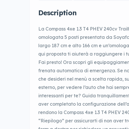
Description
La Compass 4xe 1.3 T4 PHEV 240cv Trai
omologata 5 posti presentata da Soyafa
largo 187 cm e alto 166 cm e un’omologa
qui proposta ti aiuterà a raggiungere i t
Fai presto! Ora scopri gli equipaggiamen
frenata automatica di emergenza. Se non t
che desideri nel menù a scelta rapida, s
esterno, per vedere l’auto che hai sempr
interessanti per te? Guida tranquillame
aver completato la configurazione dell’a
rendono la Compass 4xe 1.3 T4 PHEV 240c
“Riepilogo” per assicurarti di non aver t
form a destra per richiedere un preventi