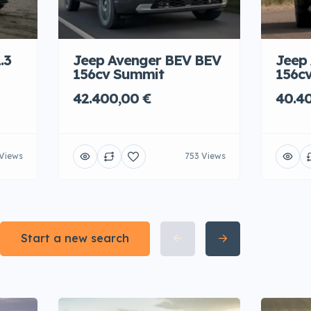
.3
Jeep Avenger BEV BEV
Jeep
156cv Summit
156cv
42.400,00 €
40.4
Views
753 Views
Start a new search