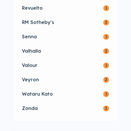
Revuelto
1
RM Sotheby's
2
Senna
1
Valhalla
2
Valour
1
Veyron
2
Wataru Kato
1
Zonda
2