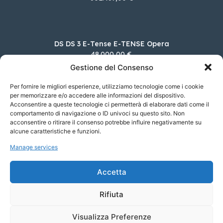
DS DS 3 E-Tense E-TENSE Opera
48.000,00 €
Gestione del Consenso
Per fornire le migliori esperienze, utilizziamo tecnologie come i cookie
per memorizzare e/o accedere alle informazioni del dispositivo.
Alfa Romeo Tonale 1.5 160cv Hybrid TCT7
Acconsentire a queste tecnologie ci permetterà di elaborare dati come il
Tributo Italiano
comportamento di navigazione o ID univoci su questo sito. Non
50.150,00 €
acconsentire o ritirare il consenso potrebbe influire negativamente su
alcune caratteristiche e funzioni.
Manage services
Ford Nuova Fiesta 1.0 EcoBoost Hybrid 125CV
ST-Line DCT
Accetta
26.500,00 €
Rifiuta
Visualizza Preferenze