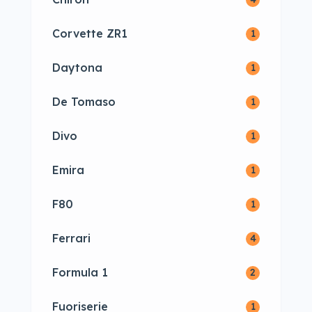
Corvette ZR1
1
Daytona
1
De Tomaso
1
Divo
1
Emira
1
F80
1
Ferrari
4
Formula 1
2
Fuoriserie
1