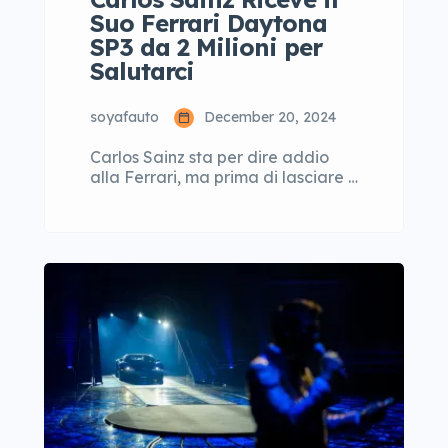
Suo Ferrari Daytona
SP3 da 2 Milioni per
Salutarci
soyafauto
December 20, 2024
Carlos Sainz sta per dire addio
alla Ferrari, ma prima di lasciare il
team di F1, si è concesso una delle
auto più esclusive che il marchio
italiano abbia mai prodotto: la
Ferrari Daytona SP3. Un’auto da
sogno dal valore di oltre 2 milioni
di dollari, che segna non solo un
capitolo importante della sua […]