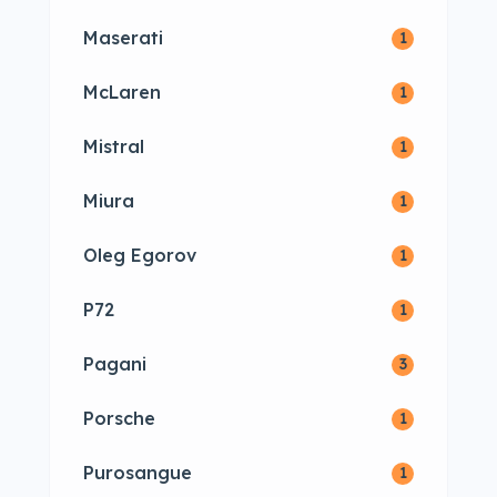
Maserati
1
McLaren
1
Mistral
1
Miura
1
Oleg Egorov
1
P72
1
Pagani
3
Porsche
1
Purosangue
1