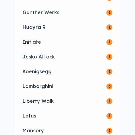
Gunther Werks
1
Huayra R
1
Initiate
1
Jesko Attack
1
Koenigsegg
1
Lamborghini
3
Liberty Walk
1
Lotus
1
Mansory
1