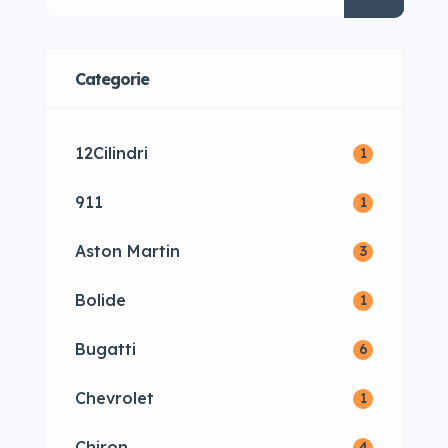
ha portato alcuni dei veicoli più
iconici del […]
Categorie
12Cilindri
1
911
1
Aston Martin
3
Bolide
1
Bugatti
6
Chevrolet
1
Chiron
4