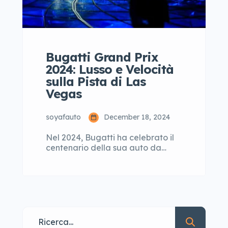
Bugatti Grand Prix
2024: Lusso e Velocità
sulla Pista di Las
Vegas
soyafauto
December 18, 2024
Nel 2024, Bugatti ha celebrato il
centenario della sua auto da
corsa più leggendaria, la Bugatti
Type 35, la vettura che ha scritto
la storia dei Gran Premi. Per
onorare questo traguardo,
Bugatti ha organizzato un evento
senza pari: il Bugatti Grand Prix
2024, un’esperienza esclusiva che