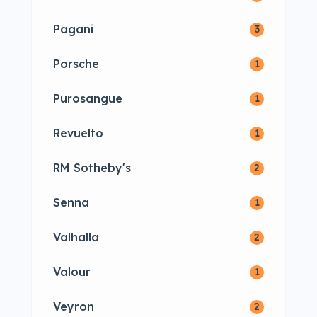
Pagani
3
Porsche
1
Purosangue
1
Revuelto
1
RM Sotheby's
2
Senna
1
Valhalla
2
Valour
1
Veyron
2