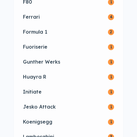
F80
1
Ferrari
4
Formula 1
2
Fuoriserie
1
Gunther Werks
1
Huayra R
1
Initiate
1
Jesko Attack
1
Koenigsegg
1
Lamborghini
3