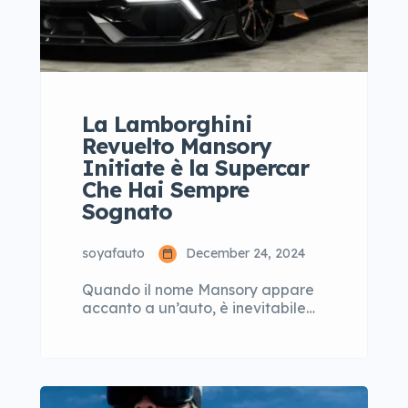
La Lamborghini
Revuelto Mansory
Initiate è la Supercar
Che Hai Sempre
Sognato
soyafauto
December 24, 2024
Quando il nome Mansory appare
accanto a un’auto, è inevitabile
che tutti gli appassionati di motori
si preparino a vedere qualcosa di
audace, provocante e, a volte,
anche esagerato. La Mansory,
celebre per le sue modifiche