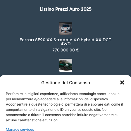
Listino Prezzi Auto 2025
Ferrari SF90 XX Stradale 4.0 Hybrid XX DCT
4WD
770.000,00 €
Smart EQ fortwo EQ 60kW Racingreen (22kW)
Gestione del Consenso
30.696,00 €
Per fornire le migliori esperienze, utilizziamo tecnologie come i cookie
per memorizzare e/o accedere alle informazioni del dispositivo.
Acconsentire a queste tecnologie ci permetterà di elaborare dati come il
comportamento di navigazione o ID univoci su questo sito. Non
Porsche 911 Coupé CARRERA 4S
acconsentire o ritirare il consenso potrebbe influire negativamente su
151.332,00 €
alcune caratteristiche e funzioni.
Manage services