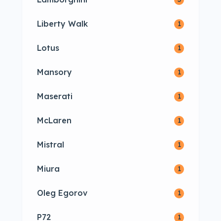
Liberty Walk
1
Lotus
1
Mansory
1
Maserati
1
McLaren
1
Mistral
1
Miura
1
Oleg Egorov
1
P72
1