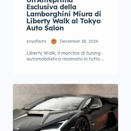
Esclusiva della
Lamborghini Miura di
Liberty Walk al Tokyo
Auto Salon
soyafauto
December 28, 2024
Liberty Walk, il marchio di tuning
automobilistico rinomato in tutto il
mondo per le sue creazioni audaci
e fuori dal comune, ha appena
svelato uno dei suoi progetti più
incredibili di sempre: la
Lamborghini Miura. Con il carisma
e la visione del fondatore Wataru
Kato, il brand giapponese ha
deciso di rivisitare uno dei modelli
[…]