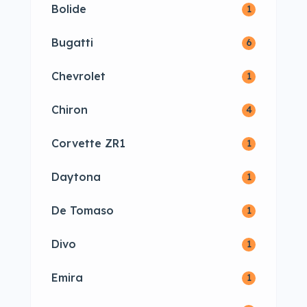
Bolide
1
Bugatti
6
Chevrolet
1
Chiron
4
Corvette ZR1
1
Daytona
1
De Tomaso
1
Divo
1
Emira
1