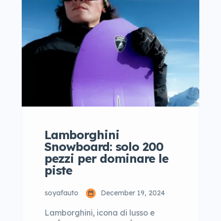
stravaganti e uniche, ha deciso di
portare la sua magia sulla
Lamborghini Revuelto, creando
una versione che non solo […]
Lamborghini
Snowboard: solo 200
pezzi per dominare le
piste
soyafauto
December 19, 2024
Lamborghini, icona di lusso e