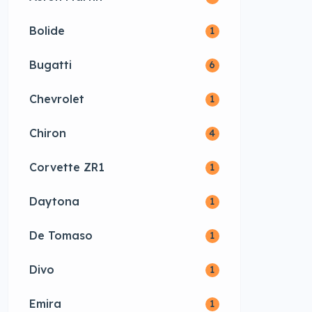
Bolide
1
Bugatti
6
Chevrolet
1
Chiron
4
Corvette ZR1
1
Daytona
1
De Tomaso
1
Divo
1
Emira
1