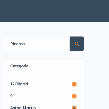
Categorie
12Cilindri
1
911
1
Aston Martin
3