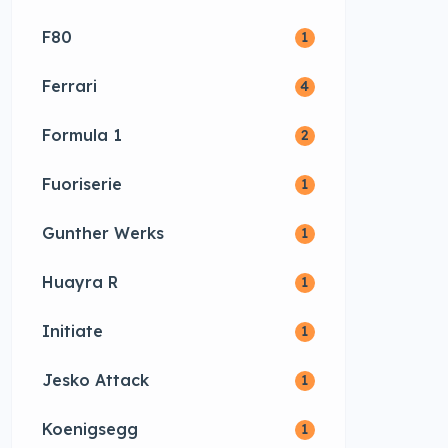
F80
1
Ferrari
4
Formula 1
2
Fuoriserie
1
Gunther Werks
1
Huayra R
1
Initiate
1
Jesko Attack
1
Koenigsegg
1