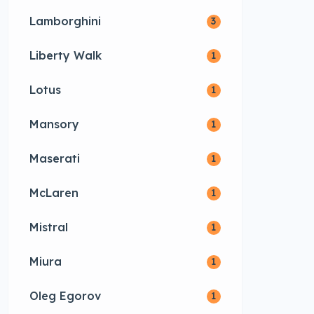
Lamborghini
3
Liberty Walk
1
Lotus
1
Mansory
1
Maserati
1
McLaren
1
Mistral
1
Miura
1
Oleg Egorov
1