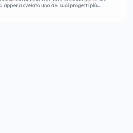
a appena svelato uno dei suoi progetti più
ura. Con il carisma e la visione del fondatore
iso di rivisitare uno dei modelli […]