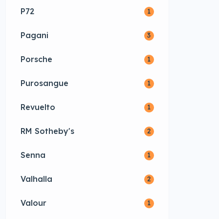
P72
1
Pagani
3
Porsche
1
Purosangue
1
Revuelto
1
RM Sotheby's
2
Senna
1
Valhalla
2
Valour
1