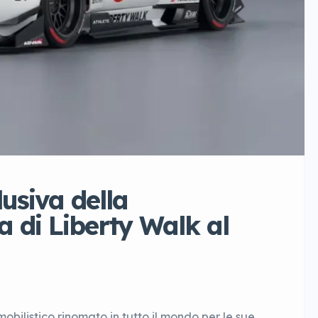
usiva della
 di Liberty Walk al
obilistico rinomato in tutto il mondo per le sue