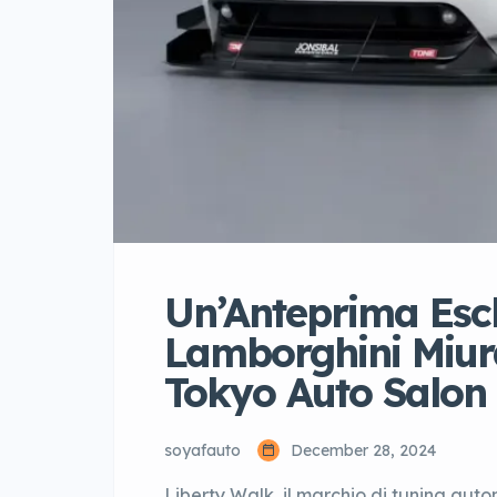
Un’Anteprima Escl
Lamborghini Miura
Tokyo Auto Salon
soyafauto
December 28, 2024
Liberty Walk, il marchio di tuning autom