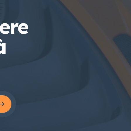
vere
à