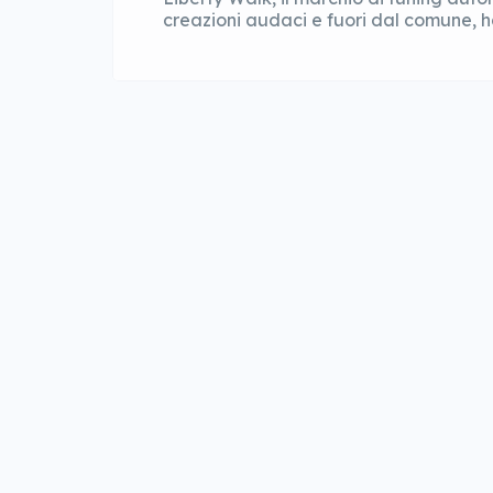
creazioni audaci e fuori dal comune, h
incredibili di sempre: la Lamborghini Mi
Wataru Kato, il brand giapponese ha dec