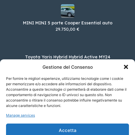
MINI MINI 5 porte Cooper Essential auto
29.750,00 €
Toyota Yaris Hybrid Hybrid Active MY24
24.550,00 €
Gestione del Consenso
Per fornire le migliori esperienze, utilizziamo tecnologie come i cookie
per memorizzare e/o accedere alle informazioni del dispositivo.
Acconsentire a queste tecnologie ci permetterà di elaborare dati come il
Ford Nuova Fiesta 1.0 EcoBoost Hybrid 125CV
comportamento di navigazione o ID univoci su questo sito. Non
Titanium
acconsentire o ritirare il consenso potrebbe influire negativamente su
23.750,00 €
alcune caratteristiche e funzioni.
Manage services
Rolls-Royce Phantom 6.75 V12 auto EWB
Accetta