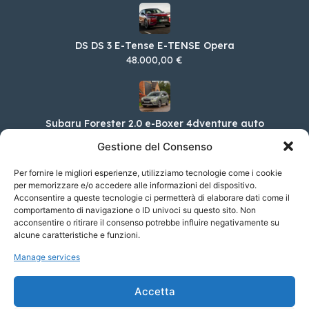
DS DS 3 E-Tense E-TENSE Opera
48.000,00 €
Subaru Forester 2.0 e-Boxer 4dventure auto
46.950,00 €
Gestione del Consenso
Per fornire le migliori esperienze, utilizziamo tecnologie come i cookie
per memorizzare e/o accedere alle informazioni del dispositivo.
Acconsentire a queste tecnologie ci permetterà di elaborare dati come il
Porsche Cayenne Coupé 3.0 V6 E-Hybrid
comportamento di navigazione o ID univoci su questo sito. Non
114.606,00 €
acconsentire o ritirare il consenso potrebbe influire negativamente su
alcune caratteristiche e funzioni.
Manage services
DS DS 7 E-Tense E-Tense 4×4 Automatica
Business Bastille
Accetta
56.500,00 €