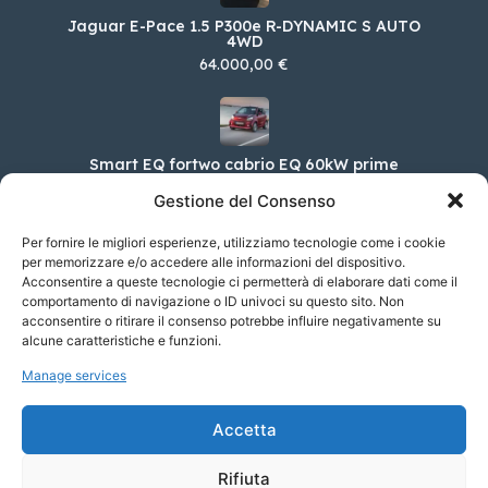
Jaguar E-Pace 1.5 P300e R-DYNAMIC S AUTO
4WD
64.000,00 €
Smart EQ fortwo cabrio EQ 60kW prime
33.013,00 €
Gestione del Consenso
Per fornire le migliori esperienze, utilizziamo tecnologie come i cookie
per memorizzare e/o accedere alle informazioni del dispositivo.
Acconsentire a queste tecnologie ci permetterà di elaborare dati come il
Renault Nuova Clio 1.0 TCE 74KW GPL TECHNO
comportamento di navigazione o ID univoci su questo sito. Non
20.750,00 €
acconsentire o ritirare il consenso potrebbe influire negativamente su
alcune caratteristiche e funzioni.
Manage services
Jaguar F-TYPE COUPÉ 5.0 P450CV AWD AUTO
75
Accetta
115.200,00 €
Rifiuta