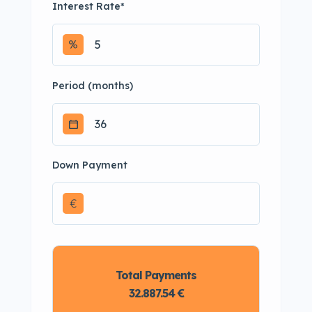
Interest Rate
*
Period (months)
Down Payment
€
Total Payments
32.887.54 €