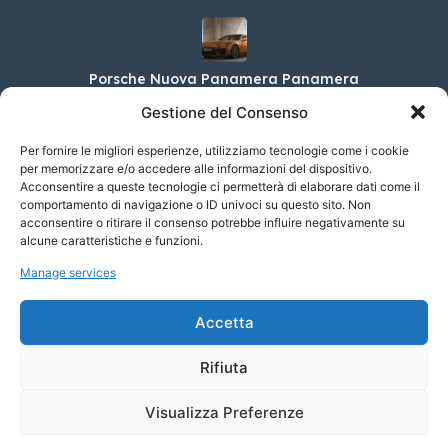
Porsche Nuova Panamera Panamera
112.182,00 €
Gestione del Consenso
Per fornire le migliori esperienze, utilizziamo tecnologie come i cookie
per memorizzare e/o accedere alle informazioni del dispositivo.
Acconsentire a queste tecnologie ci permetterà di elaborare dati come il
Smart EQ fortwo EQ 60kW 25 anniversary
(22kW)
comportamento di navigazione o ID univoci su questo sito. Non
acconsentire o ritirare il consenso potrebbe influire negativamente su
30.196,00 €
alcune caratteristiche e funzioni.
Manage services
Porsche 911 Cabrio Carrera GTS
Accetta
176.373,00 €
Rifiuta
Visualizza Preferenze
© 2023 Soyaf Auto - Tutti i diritti riservati.