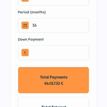
Period (months)
Down Payment
€
Total Payments
46.017.32 €