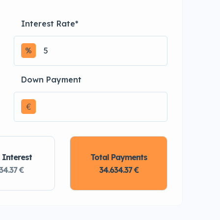
Interest Rate
*
Down Payment
€
 Interest
Total Payments
34.37 €
34.634.37 €