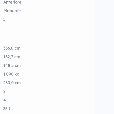
Anteriore
Manuale
5
366,0 cm
162,7 cm
148,5 cm
1.090 kg
230,0 cm
2
4
35 L