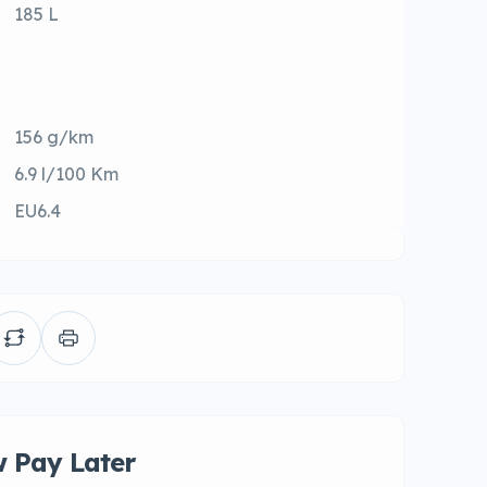
185 L
156 g/km
6.9 l/100 Km
EU6.4
 Pay Later