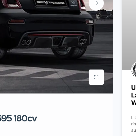
U
L
W
695 180cv
Li
ri
au